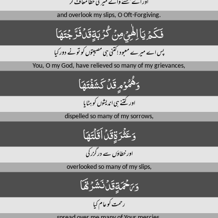
اور اے بخشنے والے میری خطا معاف کر
and overlook my slips, O Oft-Forgiving.
فَكَمْ يَا اِلٰهِيْ مِنْ كُرْبَةٍ قَدْ فَرَّجْتَهَا
پس اے میرے معبود ! کتنی ہی مصیبتوں کو تو نے دور کیا
You, O my God, have relieved so many of my grievances,
وَهُمُوْمٍ قَدْ كَشَفْتَهَا
اور کتنے ہی اندیشوں کو ہٹایا
dispelled so many of my sorrows,
وَعَثْرَةٍ قَدْ اَقَلْتَهَا
اور خطاؤں سے در گزر کی
overlooked so many of my slips,
وَرَحْمَةٍ قَدْ نَشَرْتَهَا
رحمت کو عام کیا
spread over me many of Your mercies,