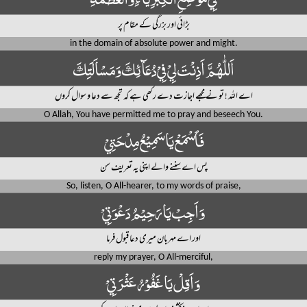
بڑائی اور بزرگی کے مقام پر
in the domain of absolute power and might.
اَللّٰهُمَّ اَذِنْتَ لِيْ فِيْ دُعَآئِكَ وَمَسْاَلَتِكَ
اے اللہ ! تو نے مجھے اجازت دے رکھی ہے کہ تجھ سے دعا و سوال کروں
O Allah, You have permitted me to pray and beseech You.
فَٱسْمَعْ يَا سَمِيْعُ مِدْحَتِيْ
پس اے سننے والے اپنی یہ تعریف سن
So, listen, O All-hearer, to my words of praise,
وَاَجِبْ يَا رَحِيْمُ دَعْوَتِيْ
اور اے مہربان میری دعا قبول فرما
reply my prayer, O All-merciful,
وَاَقِلْ يَا غَفُوْرُ عَثْرَتِيْ