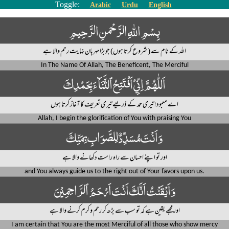
Toggle:
Arabic
Urdu
English
بِسْمِ اللهِ الرَّحْمنِ الرَّحِيمِ
اللہ کے نام سے (شروع کرتا ہوں) جو بڑا مہربان نہایت رحم والا ہے
In The Name Of Allah, The Beneficent, The Merciful
اَللّٰهُمَّ اِنِّيْ اَفْتَتِحُ ٱلثَّنَآءَ بِحَمْدِكَ
اے معبود! تیری حمد کے ذریعے تیری تعریف کا آغاز کرتا ہوں
Allah, I begin the glorification of You with praising You
وَاَنْتَ مُسَدِّدٌ لِلصَّوَابِ بِمَنِّكَ
اور تو اپنے احسان سے راہ راست دکھانے والا ہے
and You always guide us to the right out of Your favors upon us.
وَاَيْقَنْتُ اَنَّكَ اَنْتَ اَرْحَمُ ٱلرَّاحِمِيْنَ
اور مجھے یقین ہے کہ تو سب سے بڑھ کر رحم و کرم کرنے والا ہے
I am certain that You are the most Merciful of all those who show mercy