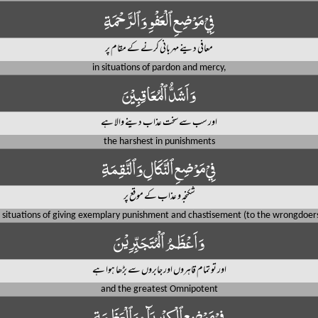
فِيْ مَوْضِعِ ٱلْعَفْوِ وَٱلرَّحْمَةِ
معافی دینے مہربانی کرنے کے مقام پر
in situations of pardon and mercy,
وَاَشَدُّ ٱلْمُعَاقِبِيْنَ
اور سب سے سخت عذاب دینے والا ہے
the harshest in punishments
فِيْ مَوْضِعِ ٱلنَّكَالِ وَٱلنَّقِمَةِ
شکنجہ و عذاب کے موقع پر
n situations of giving exemplary punishment and chastisement (to the wrongdoers
وَاَعْظَمُ ٱلْمُتَجَبِّرِيْنَ
اور تو تمام قاہروں اور جابروں سے بڑھا ہوا ہے
and the greatest Omnipotent
فِيْ مَوْضِعِ ٱلْكِبْرِيَآءِ وَٱلْعَظَمَةِ