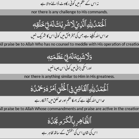
نہ اس کے حکم میں کوئی رکاوٹ ڈالنے والا ہے
nor there is any challenge to His commands.
اَلْحَمْدُ لِلّٰهِ ٱلَّذِيْ لَا شَرِيْكَ لَهٗ فِيْ خَلْقِهٖ
حمد اس اللہ کیلئے ہے جس کی آفرینش میں کوئی اس کا شریک نہیں
All praise be to Allah Who has no counsel to meddle with His operation of creatio
وَلَا شَبِيْهَ لَهٗ فِيْ عَظَمَتِهٖ
اور اسکی بڑائی میں کوئی اس جیسا نہیں
nor there is anything similar to Him in His greatness.
اَلْحَمْدُ لِلّٰهِ ٱلْفَاشِيْ فِى ٱلْخَلْقِ اَمْرُهٗ وَحَمْدُهٗ
حمد اس اللہ کیلئے ہے کہ جسکا حکم اور حمد خلق میں آشکار ہے
All praise be to Allah Whose commandments and praise are active in the creation
ٱلظَّاهِرِ بِٱلْكَرَمِ مَجْدُهٗ
اس کی شان اس کی بخشش کے ساتھ ظاہر ہے