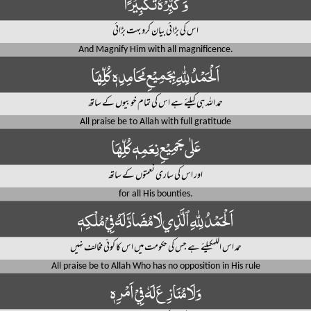
وَكَبِّرْهُ تَكْبِيْرًا
اس کی بڑائی بیان کرو بہت بڑائی
And Magnify Him with all magnificence.
اَلْحَمْدُ لِلّٰهِ بِجَمِيْعِ مَحَامِدِهٖ كُلِّهَا
حمد اللہ ہی کیلئے ہے اس کی تمام خوبیوں کے ساتھ
All praise be to Allah with full gratitude
عَلٰى جَمِيْعِ نِعَمِهٖ كُلِّهَا
اور اس کی ساری نعمتوں کے ساتھ
for all His bounties.
اَلْحَمْدُ لِلّٰهِ ٱلَّذِي لَا مُضَادَّ لَهُ فِيْ مُلْكِهٖ
حمد اس اللہکیلئے ہے جس کی حکومت میں اس کا کوئی مخالف نہیں
All praise be to Allah Who has no opposition in His rule
وَلَا مُنَازِعَ لَهٗ فِيْ اَمْرِهٖ