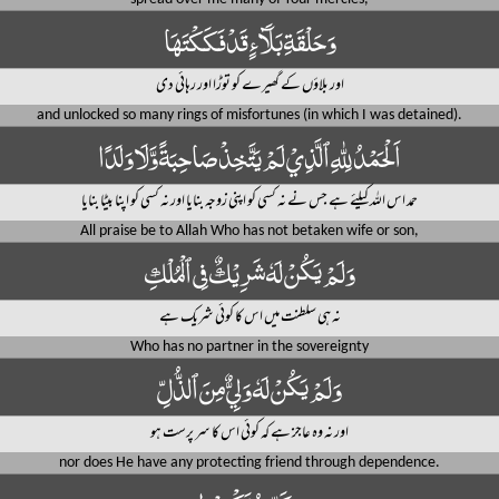
وَحَلْقَةِ بَلَآءٍ قَدْ فَكَكْتَهَا
اور بلاؤں کے گھیرے کو توڑا اور رہائی دی
and unlocked so many rings of misfortunes (in which I was detained).
اَلْحَمْدُ لِلّٰهِ ٱلَّذِيْ لَمْ يَتَّخِذْ صَاحِبَةً وَّلَا وَلَدًا
حمد اس اللہ کیلئے ہے جس نے نہ کسی کو اپنی زوجہ بنایا اور نہ کسی کو اپنا بیٹا بنایا
All praise be to Allah Who has not betaken wife or son,
وَلَمْ يَكُنْ لَهٗ شَرِيْكٌ فِى ٱلْمُلْكِ
نہ ہی سلطنت میں اس کا کوئی شریک ہے
Who has no partner in the sovereignty
وَلَمْ يَكُنْ لَهٗ وَلِيٌّ مِنَ ٱلذُّلِّ
اور نہ وہ عاجز ہے کہ کوئی اس کا سر پرست ہو
nor does He have any protecting friend through dependence.