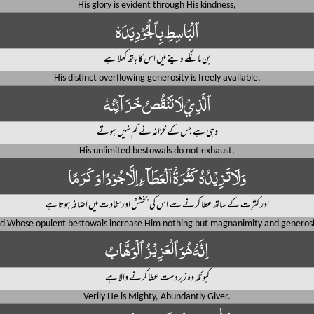
His glory is evident through His kindness,
ٱلْبَاسِطِ بِٱلْجُوْدِ يَدَهٗ
بن مانگے دینے میں اس کا ہاتھ کھلا ہے
His distinct overflowing generosity is freely available,
ٱلَّذِيْ لَا تَنْقُصُ خَزَآئِنُهٗ
وہی ہے جس کے خزانہ نے کم نہیں ہوتے
His unlimited bestowals do not exhaust,
وَلَا تَزِيْدُهُ كَثْرَةُ ٱلْعَطَآءِ اِلَّا جُوْدًا وَكَرَمًا
اور کثرت کے ساتھ عطا کرنے سے اس کی بخشش اور سخاوت میں اضافہ ہوتا ہے
d Whose opulent bestowals increase Him nothing but magnanimity and generosi
اِنَّهُ هُوَ ٱلْعَزِيْزُ ٱلْوَهَّابُ
کیونکہ وہ زبردست عطا کرنے والا ہے
Verily He is Mighty, Abundantly Giver.