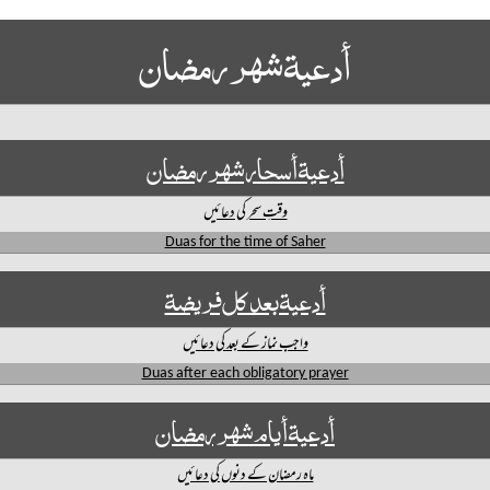
أدعیة شھر رمضان
أدعیة أسحار شهر رمضان
وقتِ سحر کی دعائیں
Duas for the time of Saher
أدعية بعد كل فريضة
واجب نماز کے بعد کی دعائیں
Duas after each obligatory prayer
أدعیة أيام شهر رمضان
ماہ رمضان کے دنوں کی دعائیں